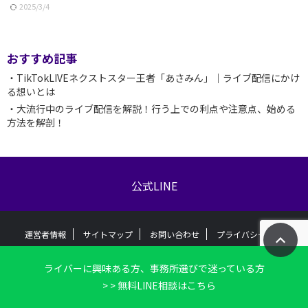
2025/3/4
おすすめ記事
・TikTokLIVEネクストスター王者「あさみん」｜ライブ配信にかけ
る想いとは
・大流行中のライブ配信を解説！行う上での利点や注意点、始める
方法を解剖！
公式LINE
運営者情報
サイトマップ
お問い合わせ
プライバシーポリシ
ー
ライバーに興味ある方、事務所選びで迷っている方
全くゼロから始めるライブ配信のための事務所選びガイド
> > 無料LINE相談はこちら
マイフェイブ